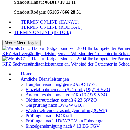
Standort Hanau:
06181 / 18 11 11
Standort Rodgau:
06106 / 666 28 51
TERMIN ONLINE (HANAU)
TERMIN ONLINE (RODGAU)
TERMIN ONLINE (Bad Orb)
Mobile Menu Toggle
Home
Amtliche Dienstleistungen
Hauptuntersuchung gemäß §29 StVZO
Einzelabnahmen nach §21 und §19(2) StVZO
Änderungsabnahmen gemäß §19 (3) StVZO
Oldtimergutachten gemäß § 23 StVZO
Gasprüfung nach DVGW G607
Wiederkehrende Gasanlagenprüfung (GWP)
Prüfungen nach BOKraft
Prüfungen nach UVV/BGV an Fahrzeugen
Einzelgenehmigung nach § 13 EG-FGV