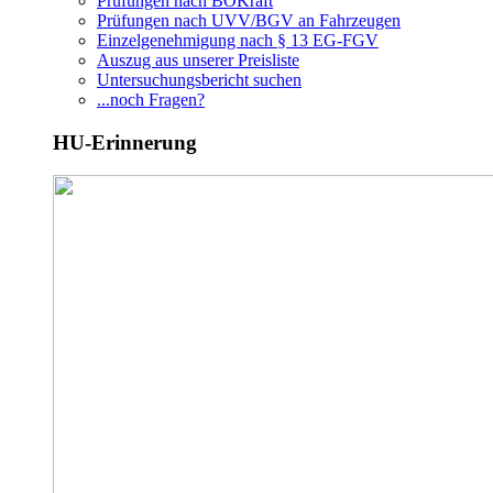
Prüfungen nach BOKraft
Prüfungen nach UVV/BGV an Fahrzeugen
Einzelgenehmigung nach § 13 EG-FGV
Auszug aus unserer Preisliste
Untersuchungsbericht suchen
...noch Fragen?
HU-Erinnerung