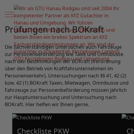
Mobile Menu Toggle
Prüfungen nach BOKraft
Die Sachverständigen untersuchen auch Fahrzeuge
zur Personenbeförderung wie Taxis und Omnibusse
nach den Bestimmungen der BOKraft (Verordnung
über den Betrieb von Kraftfahrunternehmen im
Personenverkehr). Untersuchungen nach §§ 41, 42 (2)
bzw. 42 (1) BOKraft Taxen, Mietwagen, Omnibusse und
Fahrzeuge zur Personenbeförderung müssen jährlich
zur Hauptuntersuchung und Untersuchung nach
BOKraft. Hier helfen wir Ihnen gerne.
Checkliste PKW
Ch